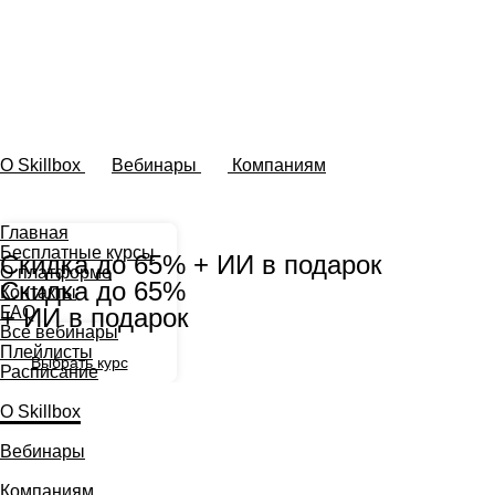
O Skillbox
⠀⠀
Вебинары
⠀⠀
Компаниям
Главная
Бесплатные курсы
Скидка до 65% + ИИ в подарок
О платформе
Скидка до 65%
Контакты
+ ИИ в подарок
FAQ
Все вебинары
Плейлисты
Выбрать курс
Расписание
О Skillbox
Вебинары
Компаниям