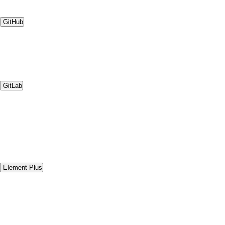
GitHub
GitLab
Element Plus