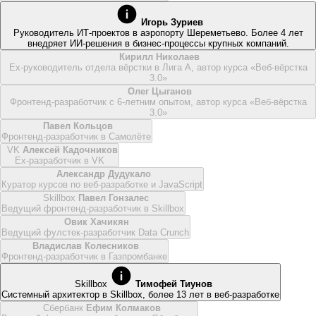
Игорь Зуриев
Руководитель ИТ-проектов в аэропорту Шереметьево. Более 4 лет
внедряет ИИ-решения в бизнес-процессы крупных компаний.
Кирилл Николаев
Ex-руководитель отдела вёрстки в Лига А, автор курса «Веб-вёрстка
3.0»
Олег Цыганов
Фронтенд-разработчик с 6-летним опытом, автор курса «Веб-вёрстка
3.0»
Павел Кольцов
Фронтенд-разработчик в Самолёте
VK
Алексей Кадочников
Ex-разработчик в VK
Александр Дудукало
Куратор курсов по веб‑разработке и JavaScript
Skillbox
Павел Гонзалес
Ведущий фронтенд-разработчик в Skillbox
Овик Хачикян
Ведущий фулстек-разработчик Data Crunch
Владислав Колесников
Фронтенд-разработчик в Газпромбанке
Skillbox
Тимофей Тиунов
Системный архитектор в Skillbox, более 13 лет в веб-разработке
Сбербанк
Ефим Колмаков