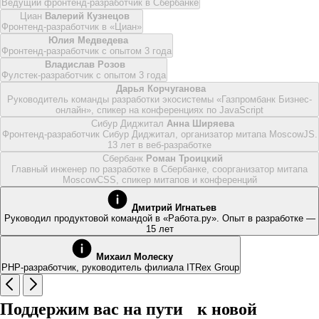
Ведущий фронтенд-разработчик в Сбербанке
Циан
Валерий Кузнецов
Фронтенд-разработчик в «Циан»
Юлия Медведева
Фронтенд-разработчик с опытом 3 года
Владислав Розов
Фулстек-разработчик с опытом 3 года
Дарья Корчуганова
Руководитель команды разработки экосистемы «Газпромбанк Бизнес-
онлайн», спикер на конференциях по JavaScript
Сибур Диджитал
Анна Ширяева
Фронтенд-разработчик Сибур Диджитал, организатор митапа MoscowJS.
13 лет в веб-разработке
Сбербанк
Роман Троицкий
Главный инженер по разработке в Сбербанке, соорганизатор митапа
MoscowCSS, спикер митапов и конференций
Дмитрий Игнатьев
Руководил продуктовой командой в «Работа.ру‎». Опыт в разработке —
15 лет
Михаил Молеску
PHP-разработчик, руководитель филиала ITRex Group
Поддержим вас на пути к новой