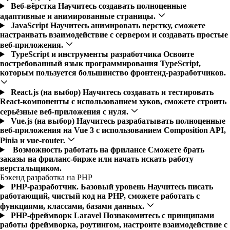
Веб-вёрстка
Научитесь создавать полноценные
адаптивные и анимированные страницы.
JavaScript
Научитесь анимировать верстку, сможете
настраивать взаимодействие с сервером и создавать простые
веб-приложения.
TypeScript и инструменты разработчика
Освоите
востребованный язык программирования TypeScript,
которым пользуется большинство фронтенд-разработчиков.
React.js (на выбор)
Научитесь создавать и тестировать
React-компоненты с использованием хуков, сможете строить
серьёзные веб-приложения с нуля.
Vue.js (на выбор)
Научитесь разрабатывать полноценные
веб-приложения на Vue 3 с использованием Composition API,
Pinia и vue-router.
Возможность работать на фрилансе
Сможете брать
заказы на фриланс-бирже или начать искать работу
верстальщиком.
Бэкенд разработка на PHP
PHP-разработчик. Базовый уровень
Научитесь писать
работающий, чистый код на PHP, сможете работать с
функциями, классами, базами данных.
PHP-фреймворк Laravel
Познакомитесь с принципами
работы фреймворка, роутингом, настроите взаимодействие с