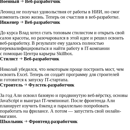
Военный
Веб-разработчик
Леонид не получал удовольствия от работы в НИИ, но смог
изменить свою жизнь. Теперь он счастлив в веб-разработке.
Инженер
Веб-разработчик
До курса Влад хотел стать топовым стилистом и открыть свой
салон красоты, но разочаровался в этой идее и решил освоить
веб-разработку. В результате ему удалось полностью
переквалифицироваться и найти работу в IT-компании
с помощью Центра карьеры Skillbox.
Стилист
Веб-разработчик
Николай убедился, что некоторым проще построить мост, чем
освоить Excel. Теперь он создаёт программу для строителей
и готовится к запуску IT-стартапа.
Строитель
Фулстек-разработчик
За год Али освоил базовую и продвинутую веб-вёрстку, основы
JavaScript и выиграл IT-чемпионат. После фронтенда Али
планирует изучить бэкенд и параллельно попробовать
поработать на фрилансе. А потом — запустить свой онлайн-
магазин.
Школьник
Фронтенд-разработчик