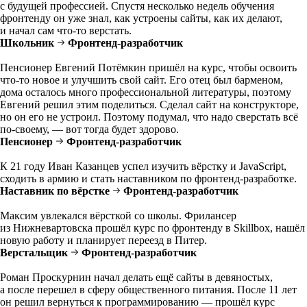
с будущей профессией. Спустя несколько недель обучения
фронтенду он уже знал, как устроены сайты, как их делают,
и начал сам что-то верстать.
Школьник
Фронтенд-разработчик
Пенсионер Евгений Потёмкин пришёл на курс, чтобы освоить
что-то новое и улучшить свой сайт. Его отец был барменом,
дома осталось много профессиональной литературы, поэтому
Евгений решил этим поделиться. Сделал сайт на конструкторе,
но он его не устроил. Поэтому подумал, что надо сверстать всё
по-своему, — вот тогда будет здорово.
Пенсионер
Фронтенд-разработчик
К 21 году Иван Казанцев успел изучить вёрстку и JavaScript,
сходить в армию и стать наставником по фронтенд-разработке.
Наставник по вёрстке
Фронтенд-разработчик
Максим увлекался вёрсткой со школы. Фрилансер
из Нижневартовска прошёл курс по фронтенду в Skillbox, нашёл
новую работу и планирует переезд в Питер.
Верстальщик
Фронтенд-разработчик
Роман Проскурнин начал делать ещё сайты в девяностых,
а после перешел в сферу общественного питания. После 11 лет
он решил вернуться к программированию — прошёл курс