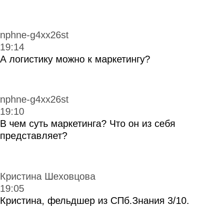
это тут — подписывайся!
Бесплатные мини-курсы, гайды
и скидки на обучение
с наставником! Всё это тут — подписывайся!
01:59:18
Старт карьеры:
комьюнити и личный
бренд с нуля
22 апреля 2023
812
Знакомимся с профессиями
в интернет-маркетинге
Комментарии
Рекомендованные