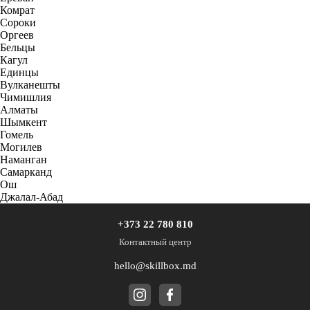
Комрат
Сороки
Оргеев
Бельцы
Кагул
Единцы
Вулканешты
Чимишлия
Алматы
Шымкент
Гомель
Могилев
Наманган
Самарканд
Ош
Джалал-Абад
+373 22 780 810
Контактный центр
hello@skillbox.md