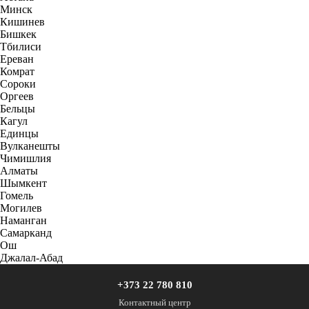
Минск
Кишинев
Бишкек
Тбилиси
Ереван
Комрат
Сороки
Оргеев
Бельцы
Кагул
Единцы
Вулканешты
Чимишлия
Алматы
Шымкент
Гомель
Могилев
Наманган
Самарканд
Ош
Джалал-Абад
+373 22 780 810
Контактный центр