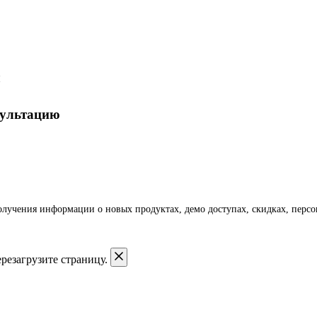
и
сультацию
получения информации о новых продуктах, демо доступах, скидках, пер
резагрузите страницу.