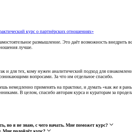
рактический курс о партнёрских отношениях»
самостоятельное размышление. Это даёт возможность внедрить вс
тношения лучше.
е, так и для тех, кому нужен аналитический подход для ознакомл
 возникающими вопросами. За что им отдельное спасибо.
шь немедленно применять на практике, и думать «как же я рань
никами. В целом, спасибо авторам курса и кураторам за продела
, но я не знаю, с чего начать. Мне поможет курс?
у. Мне подойдёт курс?