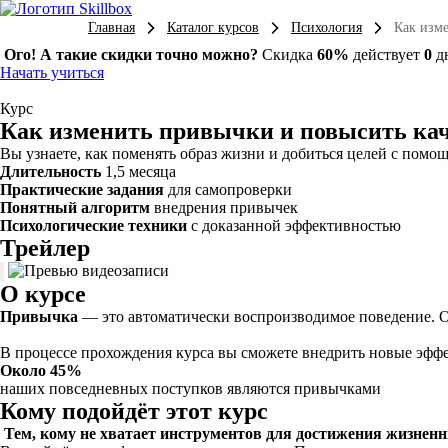
Главная
Каталог курсов
Психология
Как изм
Ого! А такие скидки точно можно?
Скидка
60%
действует
0
д
Начать учиться
Курс
Как изменить привычки и повысить ка
Вы узнаете, как поменять образ жизни и добиться целей с помо
Длительность
1,5 месяца
Практические задания
для самопроверки
Понятный алгоритм
внедрения привычек
Психологические техники
с доказанной эффективностью
Трейлер
О курсе
Привычка
— это автоматически воспроизводимое поведение. Он
В процессе прохождения курса вы сможете внедрить новые эффе
Около 45%
наших повседневных поступков являются привычками
Кому подойдёт этот курс
Тем, кому не хватает инструментов для достижения жизнен