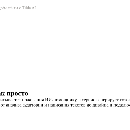
даём сайты с Tilda AI
ак просто
описываете» пожелания ИИ-помощнику, а сервис генерирует гото
 от анализа аудитории и написания текстов до дизайна и подклю