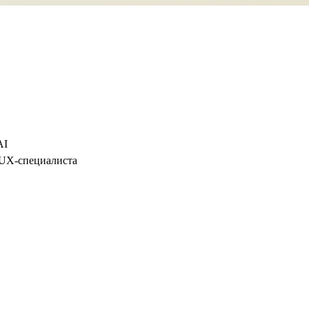
AI
 UX-специалиста