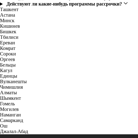
Действуют ли какие-нибудь программы рассрочки?
Ташкент
Астана
Минск
Кишинев
Бишкек
Тбилиси
Ереван
Комрат
Сороки
Оргеев
Бельцы
Кагул
Единцы
Вулканешты
Чимишлия
Алматы
Шымкент
Гомель
Могилев
Наманган
Самарканд
Ош
Джалал-Абад