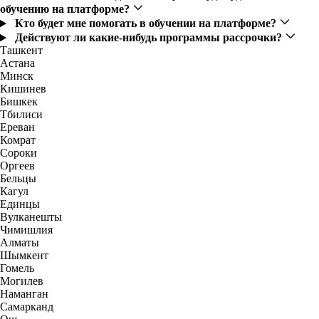
обучению на платформе?
Кто будет мне помогать в обучении на платформе?
Действуют ли какие-нибудь программы рассрочки?
Ташкент
Астана
Минск
Кишинев
Бишкек
Тбилиси
Ереван
Комрат
Сороки
Оргеев
Бельцы
Кагул
Единцы
Вулканешты
Чимишлия
Алматы
Шымкент
Гомель
Могилев
Наманган
Самарканд