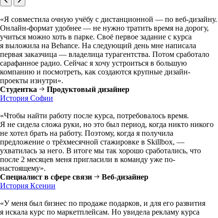
«Я совместила очную учёбу с дистанционной — по веб-дизайну.
Онлайн-формат удобнее — не нужно тратить время на дорогу,
учиться можно хоть в парке. Своё первое задание с курса
я выложила на Behance. На следующий день мне написала
первая заказчица — владелица турагентства. Потом сработало
сарафанное радио. Сейчас я хочу устроиться в большую
компанию и посмотреть, как создаются крупные дизайн-
проекты изнутри».
Студентка
Продуктовый дизайнер
История Софии
«Чтобы найти работу после курса, потребовалось время.
Я не сидела сложа руки, но это был период, когда никто никого
не хотел брать на работу. Поэтому, когда я получила
предложение о трёхмесячной стажировке в Skillbox, —
ухватилась за него. В итоге мы так хорошо сработались, что
после 2 месяцев меня пригласили в команду уже по-
настоящему».
Специалист в сфере связи
Веб-дизайнер
История Ксении
«У меня был бизнес по продаже подарков, и для его развития
я искала курс по маркетплейсам. Но увидела рекламу курса