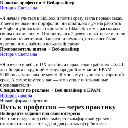
В поиске профессии
Веб-дизайнер
История Светланы
«Я начала учиться в Skillbox и почти сразу взяла первый заказ.
У меня не было ни портфолио, ни опыта, но я умела работать
в Vigbo и училась делать дизайн в Tilda. Об этом я рассказала
своим подписчикам. Откликнулись 2 девушки, которые и стали
первыми клиентками. Заплатили немного, но важнее было
чувство, что я работаю веб-дизайнером».
Преподаватель шитья
Веб-дизайнер
История Светланы
«Я изучаю и веб-, и UX-дизайн, а параллельно работаю UX/UI-
дизайнером в крупной международной компании EPAM.
Skillbox — уникальное место. Я многому научился за короткий
срок. А самое крутое у вас — это чуткие и отзывчивые
преподаватели».
Специалист по рекламе
Веб-дизайнер в EPAM
История Давида
Новый формат обучения
Путь к профессии — через практику
Выбирайте задания под свои интересы
Настроите курс под себя: выберете комфортный уровень
сложности и сделаете задачи для разных сфер бизнеса.