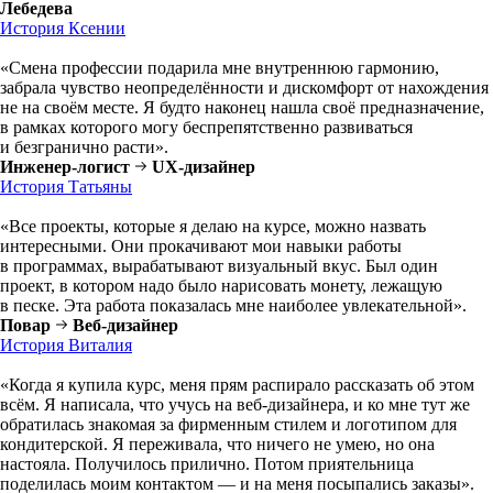
Лебедева
История Ксении
«Смена профессии подарила мне внутреннюю гармонию,
забрала чувство неопределённости и дискомфорт от нахождения
не на своём месте. Я будто наконец нашла своё предназначение,
в рамках которого могу беспрепятственно развиваться
и безгранично расти».
Инженер-логист
UX-дизайнер
История Татьяны
«Все проекты, которые я делаю на курсе, можно назвать
интересными. Они прокачивают мои навыки работы
в программах, вырабатывают визуальный вкус. Был один
проект, в котором надо было нарисовать монету, лежащую
в песке. Эта работа показалась мне наиболее увлекательной».
Повар
Веб-дизайнер
История Виталия
«Когда я купила курс, меня прям распирало рассказать об этом
всём. Я написала, что учусь на веб-дизайнера, и ко мне тут же
обратилась знакомая за фирменным стилем и логотипом для
кондитерской. Я переживала, что ничего не умею, но она
настояла. Получилось прилично. Потом приятельница
поделилась моим контактом — и на меня посыпались заказы».