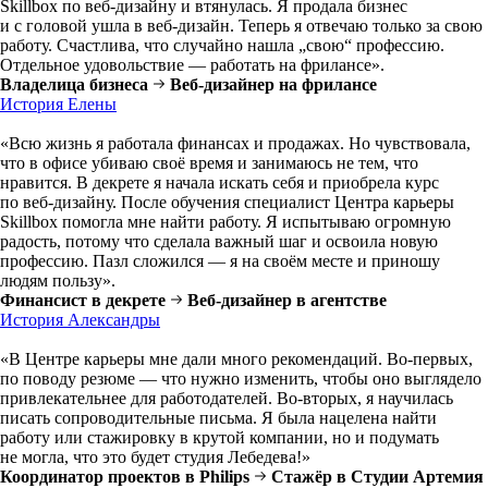
Skillbox по веб-дизайну и втянулась. Я продала бизнес
и с головой ушла в веб-дизайн. Теперь я отвечаю только за свою
работу. Счастлива, что случайно нашла „свою“ профессию.
Отдельное удовольствие — работать на фрилансе».
Владелица бизнеса
Веб-дизайнер на фрилансе
История Елены
«Всю жизнь я работала финансах и продажах. Но чувствовала,
что в офисе убиваю своё время и занимаюсь не тем, что
нравится. В декрете я начала искать себя и приобрела курс
по веб-дизайну. После обучения специалист Центра карьеры
Skillbox помогла мне найти работу. Я испытываю огромную
радость, потому что сделала важный шаг и освоила новую
профессию. Пазл сложился — я на своём месте и приношу
людям пользу».
Финансист в декрете
Веб-дизайнер в агентстве
История Александры
«В Центре карьеры мне дали много рекомендаций. Во-первых,
по поводу резюме — что нужно изменить, чтобы оно выглядело
привлекательнее для работодателей. Во-вторых, я научилась
писать сопроводительные письма. Я была нацелена найти
работу или стажировку в крутой компании, но и подумать
не могла, что это будет студия Лебедева!»
Координатор проектов в Philips
Стажёр в Студии Артемия