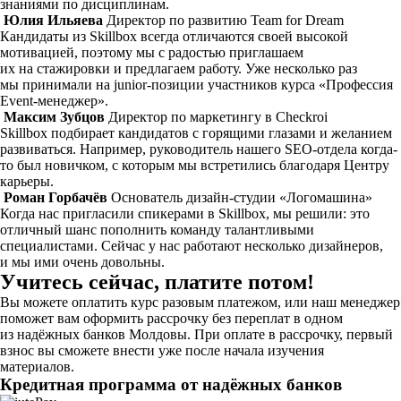
знаниями по дисциплинам.
Юлия Ильяева
Директор по развитию Team for Dream
Кандидаты из Skillbox всегда отличаются своей высокой
мотивацией, поэтому мы с радостью приглашаем
их на стажировки и предлагаем работу. Уже несколько раз
мы принимали на junior-позиции участников курса «Профессия
Event-менеджер».
Максим Зубцов
Директор по маркетингу в Checkroi
Skillbox подбирает кандидатов с горящими глазами и желанием
развиваться. Например, руководитель нашего SEO-отдела когда-
то был новичком, с которым мы встретились благодаря Центру
карьеры.
Роман Горбачёв
Основатель дизайн-студии «Логомашина»
Когда нас пригласили спикерами в Skillbox, мы решили: это
отличный шанс пополнить команду талантливыми
специалистами. Сейчас у нас работают несколько дизайнеров,
и мы ими очень довольны.
Учитесь сейчас, платите потом!
Вы можете оплатить курс разовым платежом, или наш менеджер
поможет вам оформить рассрочку без переплат в одном
из надёжных банков Молдовы. При оплате в рассрочку, первый
взнос вы сможете внести уже после начала изучения
материалов.
Кредитная программа от надёжных банков