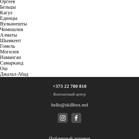
Оргеев
Бельцы
Кагул
Единцы
Вулканешты
Чимишлия
Алматы
Шымкент
Гомель
Могилев
Наманган
Самарканд
Ош
Джалал-Абад
+373 22 780 810
Контактный центр
hello@skillbox.md
Публичный договор