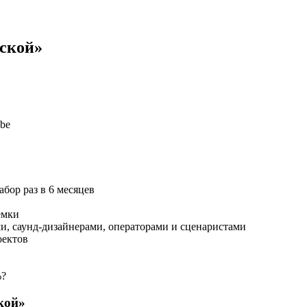
ской»
be
бор раз в 6 месяцев
ёмки
и, саунд-дизайнерами, операторами и сценаристами
оектов
%?
кой»