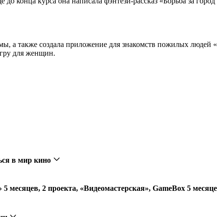
 до конца курса она написала фэнтези-рассказ «Борьба за город
ы, а также создала приложение для знакомств пожилых людей «С
гру для женщин.
ься в мир кино
»
5 месяцев, 2 проекта, «Видеомастерская», GameBox 5 месяц