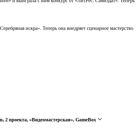
 Йен» и выиграла с ним конкурс от «ЛитРес: Самиздат». Теперь
еребряная искра». Теперь она внедряет сценарное мастерство
ев, 2 проекта, «Видеомастерская», GameBox