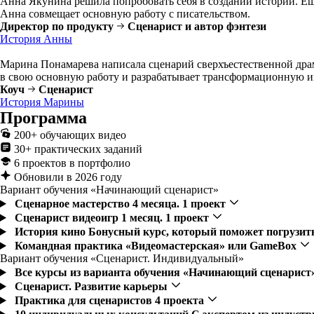
Анна Якунина решила попробовать себя в создании историй. Ещё
Анна совмещает основную работу с писательством.
Директор по продукту
Сценарист и автор фэнтези
История Анны
Марина Понамарева написала сценарий сверхъестественной драм
в свою основную работу и разрабатывает трансформационную и
Коуч
Сценарист
История Марины
Программа
200+ обучающих видео
30+ практических заданий
6 проектов в портфолио
Обновили в 2026 году
Вариант обучения «Начинающий сценарист»
Сценарное мастерство
4 месяца. 1 проект
Сценарист видеоигр
1 месяц. 1 проект
История кино
Бонусный курс, который поможет погрузит
Командная практика
«Видеомастерская» или GameBox
Вариант обучения «Сценарист. Индивидуальный»
Все курсы из варианта обучения «Начинающий сценарист
Сценарист. Развитие карьеры
Практика для сценаристов
4 проекта