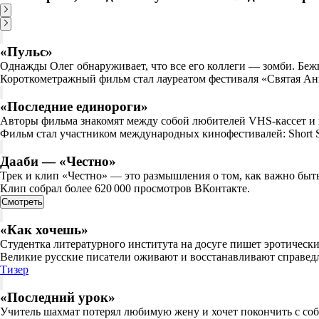
«Пульс»
Однажды Олег обнаруживает, что все его коллеги — зомби. Бежи
Короткометражный фильм стал лауреатом фестиваля «Святая Ан
«Последние единороги»
Авторы фильма знакомят между собой любителей VHS-кассет и
Фильм стал участником международных кинофестивалей: Short Shot
Дааби — «Честно»
Трек и клип «Честно» — это размышления о том, как важно быть
Клип собрал более 620 000 просмотров ВКонтакте.
Смотреть
«Как хочешь»
Студентка литературного института на досуге пишет эротическ
Великие русские писатели оживают и восстанавливают справед
Тизер
«Последний урок»
Учитель шахмат потерял любимую жену и хочет покончить с со