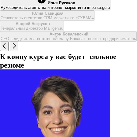
Илья Русаков
Руководитель агентства интернет-маркетинга impulse.guru
Юлия Савицкая
Основатель агентства CRM-маркетинга «СХЕМА»
Андрей Безруков
Генеральный директор Mailigen.ru
Антон Ковалевский
CEO в диджитал-агентстве «Йеллоу Банана», спикер, предприниматель
К концу курса у вас будет сильное
резюме