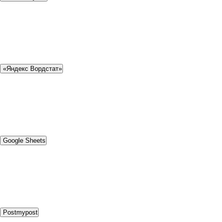
«Яндекс Вордстат»
Google Sheets
Postmypost