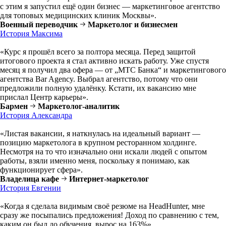
с этим я запустил ещё один бизнес — маркетинговое агентство
для топовых медицинских клиник Москвы».
Военный переводчик
Маркетолог и бизнесмен
История Максима
«Курс я прошёл всего за полтора месяца. Перед защитой
итогового проекта я стал активно искать работу. Уже спустя
месяц я получил два офера — от „МТС Банка“ и маркетингового
агентства Bar Agency. Выбрал агентство, потому что они
предложили полную удалёнку. Кстати, их вакансию мне
прислал Центр карьеры».
Бармен
Маркетолог-аналитик
История Александра
«Листая вакансии, я наткнулась на идеальный вариант —
позицию маркетолога в крупном ресторанном холдинге.
Несмотря на то что изначально они искали людей с опытом
работы, взяли именно меня, поскольку я понимаю, как
функционирует сфера».
Владелица кафе
Интернет-маркетолог
История Евгении
«Когда я сделала видимым своё резюме на HeadHunter, мне
сразу же посыпались предложения! Доход по сравнению с тем,
каким он был до обучения, вырос на 163%».