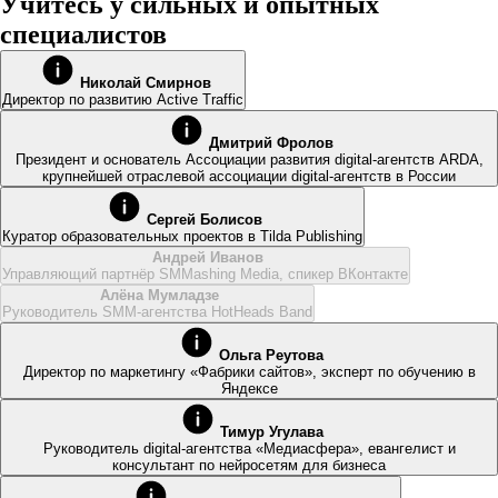
Учитесь у сильных и опытных
специалистов
Николай Смирнов
Директор по развитию Active Traffic
Дмитрий Фролов
Президент и основатель Ассоциации развития digital-агентств ARDA,
крупнейшей отраслевой ассоциации digital-агентств в России
Сергей Болисов
Куратор образовательных проектов в Tilda Publishing
Андрей Иванов
Управляющий партнёр SMMashing Media, спикер ВКонтакте
Алёна Мумладзе
Руководитель SMM-агентства HotHeads Band
Ольга Реутова
Директор по маркетингу «Фабрики сайтов», эксперт по обучению в
Яндексе
Тимур Угулава
Руководитель digital-агентства «Медиасфера», евангелист и
консультант по нейросетям для бизнеса