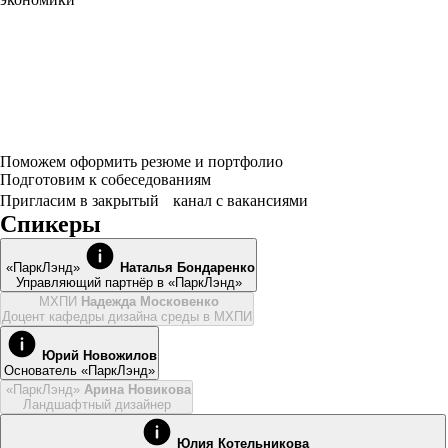
Поможем оформить резюме и портфолио
Подготовим к собеседованиям
Пригласим в закрытый канал с вакансиями
Спикеры
«ПаркЛэнд»
Наталья Бондаренко
Управляющий партнёр в «ПаркЛэнд»
МХПИ
Надежда Московенко
Доцент кафедры дизайна среды в МХПИ
Юрий Новожилов
Основатель «ПаркЛэнд»
«ПаркЛэнд»
Арина Новикова
Ландшафтный дизайнер
Юлия Котельникова