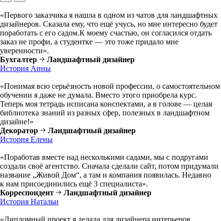
«Первого заказчика я нашла в одном из чатов для ландшафтных
дизайнеров. Сказала ему, что ещё учусь, но мне интересно будет
поработать с его садом.К моему счастью, он согласился отдать
заказ не профи, а студентке — это тоже придало мне
уверенности».
Бухгалтер
Ландшафтный дизайнер
История Анны
«Понимая всю серьёзность новой профессии, о самостоятельном
обучении я даже не думала. Вместо этого приобрела курс.
Теперь моя тетрадь исписана конспектами, а в голове — целая
библиотека знаний из разных сфер, полезных в ландшафтном
дизайне!»
Декоратор
Ландшафтный дизайнер
История Елены
«Поработав вместе над несколькими садами, мы с подругами
создали своё агентство. Сначала сделали сайт, потом придумали
название „Живой Дом“, а там и компания появилась. Недавно
к нам присоединились ещё 3 специалиста».
Корреспондент
Ландшафтный дизайнер
История Натальи
«Дипломный проект я делала для дизайнера интерьеров,