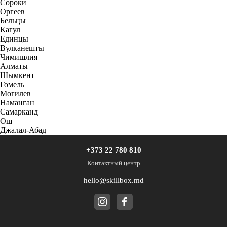
Сороки
Оргеев
Бельцы
Кагул
Единцы
Вулканешты
Чимишлия
Алматы
Шымкент
Гомель
Могилев
Наманган
Самарканд
Ош
Джалал-Абад
+373 22 780 810
Контактный центр
hello@skillbox.md