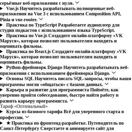
серьёзные веб-приложения с нуля.
Vue.js
Научитесь разрабатывать полноценные веб-
приложения на Vue 3 с использованием Composition API,
Pinia и vue-router.
Практика по TypeScript
Разработаете аудиоплеер для
студии подкастов с использованием языка TypeScript.
Практика по Vue.js
Создадите онлайн-платформу «VK
Маруся», которая позволит пользователям находить и
оценивать фильмы.
Практика по React.js
Создадите онлайн-платформу «VK
Маруся», которая позволит пользователям находить и
оценивать фильмы.
Python-фреймворк Django
Научитесь разрабатывать веб-
приложения с использованием фреймворка Django.
Основы SQL
Научитесь писать SQL-запросы, чтобы ваши
программы могли «общаться» с базами данных.
Карьера и развитие для программиста
Поймёте, как
уверенно пройти собеседование, быстро найти работу и
развить карьеру программиста.
Тариф «Оптимальный»
Курсы из базового тарифа
Всё для уверенного старта в
профессии.
★ Практика по фронтенд-разработке. Путеводитель по
Санкт-Петербургу
Cверстаете и анимируете сайт для