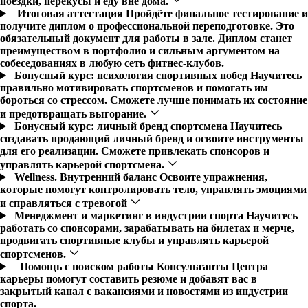
поездки, перекусы и еду вне дома.
Итоговая аттестация
Пройдёте финальное тестирование и
получите диплом о профессиональной переподготовке. Это
обязательный документ для работы в зале. Диплом станет
преимуществом в портфолио и сильным аргументом на
собеседованиях в любую сеть фитнес-клубов.
Бонусный курс: психология спортивных побед
Научитесь
правильно мотивировать спортсменов и помогать им
бороться со стрессом. Сможете лучше понимать их состояние
и предотвращать выгорание.
Бонусный курс: личный бренд спортсмена
Научитесь
создавать продающий личный бренд и освоите инструменты
для его реализации. Сможете привлекать спонсоров и
управлять карьерой спортсмена.
Wellness. Внутренний баланс
Освоите упражнения,
которые помогут контролировать тело, управлять эмоциями
и справляться с тревогой
Менеджмент и маркетинг в индустрии спорта
Научитесь
работать со спонсорами, зарабатывать на билетах и мерче,
продвигать спортивные клубы и управлять карьерой
спортсменов.
Помощь с поиском работы
Консультанты Центра
карьеры помогут составить резюме и добавят вас в
закрытый канал с вакансиями и новостями из индустрии
спорта.