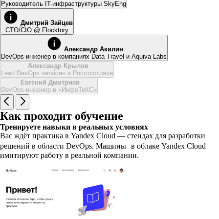
Руководитель IT-инфраструктуры SkyEng
Дмитрий Зайцев
CTO/CIO @ Flocktory
Александр Акилин
DevOps-инженер в компаниях Data Travel и Aquiva Labs
Александр Крылов
Lead DevOps services в Росгосстрахе
Евгений Дмитриев
DevOps-инженер в «ИнфоТеКС»
Как проходит обучение
Тренируете навыки в реальных условиях
Вас ждёт практика в Yandex Cloud — стендах для разработки
решений в области DevOps. Машины в облаке Yandex Cloud
имитируют работу в реальной компании.