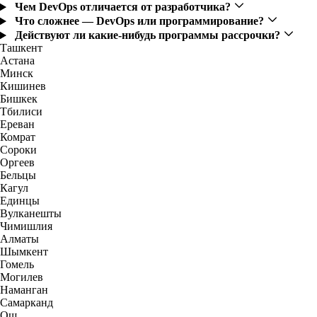
Чем DevOps отличается от разработчика?
Что сложнее — DevOps или программирование?
Действуют ли какие-нибудь программы рассрочки?
Ташкент
Астана
Минск
Кишинев
Бишкек
Тбилиси
Ереван
Комрат
Сороки
Оргеев
Бельцы
Кагул
Единцы
Вулканешты
Чимишлия
Алматы
Шымкент
Гомель
Могилев
Наманган
Самарканд
Ош