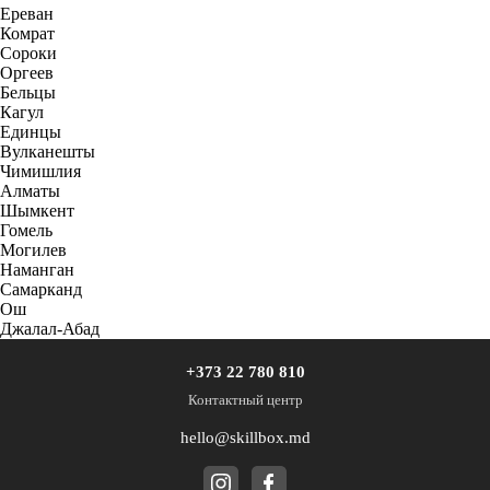
Ереван
Комрат
Сороки
Оргеев
Бельцы
Кагул
Единцы
Вулканешты
Чимишлия
Алматы
Шымкент
Гомель
Могилев
Наманган
Самарканд
Ош
Джалал-Абад
+373 22 780 810
Контактный центр
hello@skillbox.md