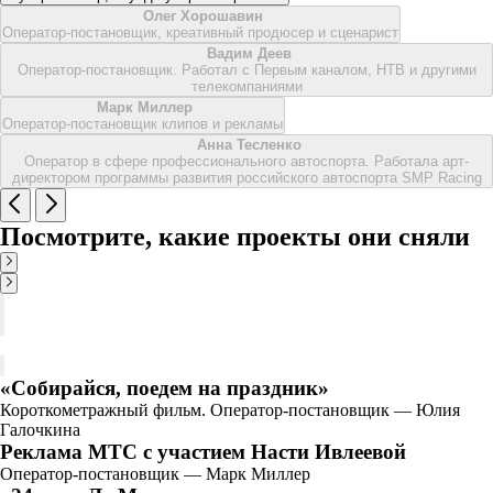
Олег Хорошавин
Оператор-постановщик, креативный продюсер и сценарист
Вадим Деев
Оператор-постановщик. Работал с Первым каналом, НТВ и другими
телекомпаниями
Марк Миллер
Оператор-постановщик клипов и рекламы
Анна Тесленко
Оператор в сфере профессионального автоспорта. Работала арт-
директором программы развития российского автоспорта SMP Racing
Посмотрите, какие проекты они сняли
«Собирайся, поедем на праздник»
Короткометражный фильм. Оператор-постановщик — Юлия
Галочкина
Реклама МТС с участием Насти Ивлеевой
Оператор-постановщик — Марк Миллер