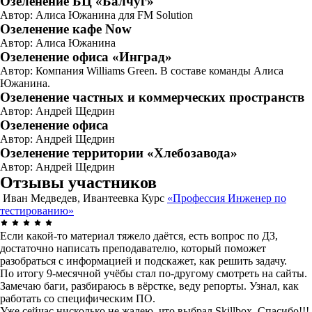
Озеленение БЦ «Балчуг»
Автор: Алиса Южанина для FM Solution
Озеленение кафе Now
Автор: Алиса Южанина
Озеленение офиса «Инград»
Автор: Компания Williams Green. В составе команды Алиса
Южанина.
Озеленение частных и коммерческих пространств
Автор: Андрей Щедрин
Озеленение офиса
Автор: Андрей Щедрин
Озеленение территории «Хлебозавода»
Автор: Андрей Щедрин
Отзывы участников
Иван Медведев, Ивантеевка
Курс
«Профессия Инженер по
тестированию»
Если какой-то материал тяжело даётся, есть вопрос по ДЗ,
достаточно написать преподавателю, который поможет
разобраться с информацией и подскажет, как решить задачу.
По итогу 9-месячной учёбы стал по-другому смотреть на сайты.
Замечаю баги, разбираюсь в вёрстке, веду репорты. Узнал, как
работать со специфическим ПО.
Уже сейчас нисколько не жалею, что выбрал Skillbox. Спасибо!!!