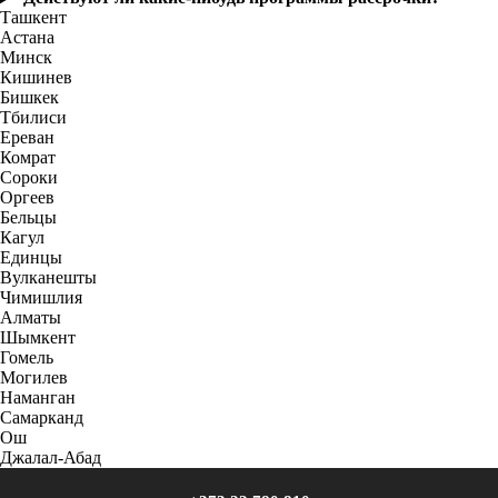
Ташкент
Астана
Минск
Кишинев
Бишкек
Тбилиси
Ереван
Комрат
Сороки
Оргеев
Бельцы
Кагул
Единцы
Вулканешты
Чимишлия
Алматы
Шымкент
Гомель
Могилев
Наманган
Самарканд
Ош
Джалал-Абад