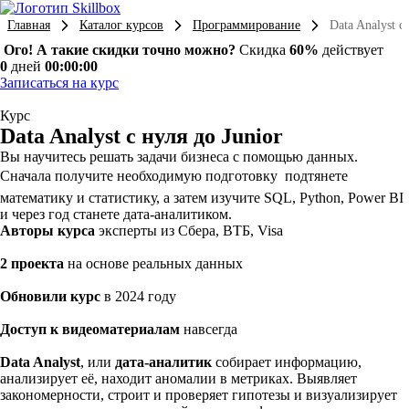
Главная
Каталог курсов
Программирование
Data Analyst с
Ого! А такие скидки точно можно?
Скидка
60%
действует
0
дней
00:00:00
Записаться на курс
Курс
Data Analyst с нуля до Junior
Вы научитесь решать задачи бизнеса с помощью данных.
Сначала получите необходимую подготовку  подтянете
математику и статистику, а затем изучите SQL, Python, Power BI
и через год станете дата-аналитиком.
Авторы курса
эксперты из Сбера, ВТБ, Visa
2 проекта
на основе реальных данных
Обновили курс
в 2024 году
Доступ к видеоматериалам
навсегда
Data Analyst
, или
дата-аналитик
собирает информацию,
анализирует её, находит аномалии в метриках. Выявляет
закономерности, строит и проверяет гипотезы и визуализирует