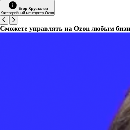
Егор Хрусталев
Категорийный менеджер Ozon
Сможете управлять на Ozon любым биз