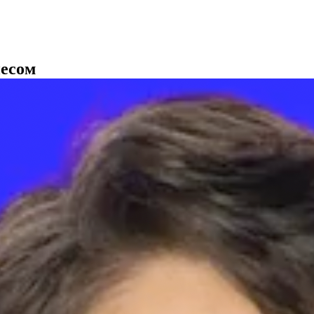
несом