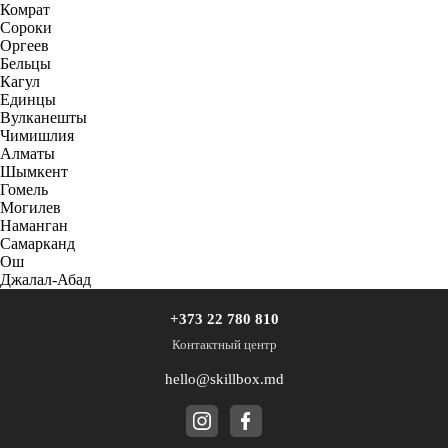
Комрат
Сороки
Оргеев
Бельцы
Кагул
Единцы
Вулканешты
Чимишлия
Алматы
Шымкент
Гомель
Могилев
Наманган
Самарканд
Ош
Джалал-Абад
+373 22 780 810
Контактный центр
hello@skillbox.md