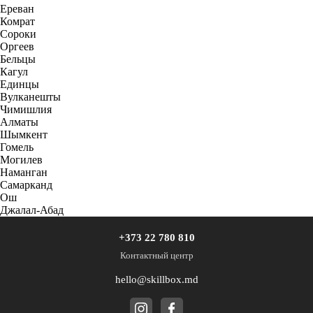
Ереван
Комрат
Сороки
Оргеев
Бельцы
Кагул
Единцы
Вулканешты
Чимишлия
Алматы
Шымкент
Гомель
Могилев
Наманган
Самарканд
Ош
Джалал-Абад
+373 22 780 810
Контактный центр
hello@skillbox.md