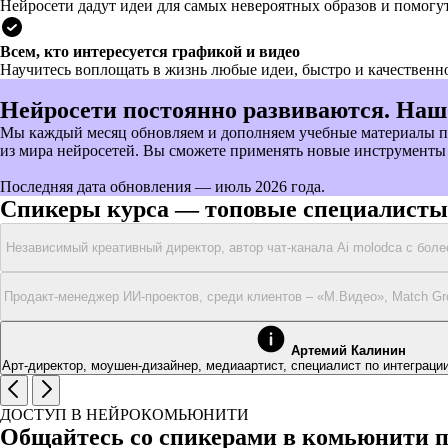
Нейросети дадут идеи для самых невероятных образов и помогу
Всем, кто интересуется графикой и видео
Научитесь воплощать в жизнь любые идеи, быстро и качественно
Нейросети постоянно развиваются. Наш
Мы каждый месяц обновляем и дополняем учебные материалы по 
из мира нейросетей. Вы сможете применять новые инструменты 
Последняя дата обновления — июль 2026 года.
Спикеры курса — топовые специалисты
Независимый креативный директор, автор чат-канала Ai molodca с боле
Продакт-менеджер ИИ-проектов, среди клиентов – «М.Видео», Match Gro
Артемий Калинин
Арт-директор, моушен-дизайнер, медиаартист, специалист по интеграции
ДОСТУП В НЕЙРОКОМЬЮНИТИ
Общайтесь со спикерами в комьюнити 