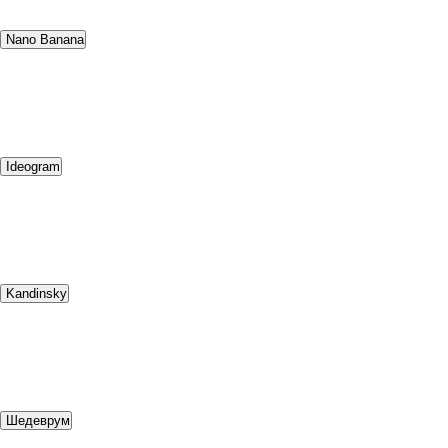
Nano Banana
Ideogram
Kandinsky
Шедеврум