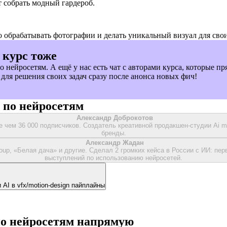
т собрать модный гардероб.
 обрабатывать фотографии и делать уникальный визуал для свои
 курс тоже
нейросетям. А ещё у нас есть чат с авторами курса, которые п
для решения своих задач сразу после анонса новых фич!
 по нейросетям
Александр Доброкотов
е чем 36 000 подписчиков. Cоздатель креативной продакшен-студии Ai m
бренды.
Александр Жадан
up, «Белая дача» и другие. Сделал 2 громких кейса в России с ИИ: пе
выступлений по использованию нейросетей.
 AI в vfx/motion-design пайплайны
по нейросетям напрямую