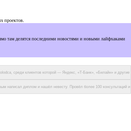
х проектов.
рямо там делятся последними новостями и новыми лайфхаками
olodca, среди клиентов которой — Яндекс, «Т-Банк», «Билайн» и другие
рвым написал диплом и нашёл невесту. Провёл более 100 консультаций и