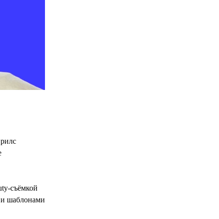
 рилс
е
auty-съёмкой
м и шаблонами