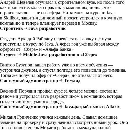
Андрей Шевелёв отучился в строительном вузе, но после того,
как прошёл несколько практик в компаниях, понял, что
строительство — не его сфера. Наткнулся на курс по Java
в Skillbox, защитил дипломный проект, устроился в крупную
компанию и теперь планирует переезд в Москву.
Строитель
Java-разработчик
Студент Аркадий Райляну перевёлся на заочку и с нуля
приступил к курсу по Java. А через год уже выбирал между
офером от «Сбера» и «Альфа-Банка».
Студент
Middle-Java-разработчик в «Сбере»
Виктор Бузунов нашёл работу уже во время обучения —
устроился джуном, а спустя полгода его повысили до тимлида.
Тогда же получил офер от «Сбера», но отказался от него.
Системный администратор
Тимлид
Василий Порядин прошёл курс за четыре месяца, составил
резюме и устроился Java-разработчиком в компанию, которая
создаёт системы умного города.
Системный администратор
Java-разработчик в Altarix
Михаил Гринченко учился каждый день. Сдавал домашнее
задание на проверку и сразу начинал смотреть новый урок. Оно
того стоило: теперь Михаил работает в международной