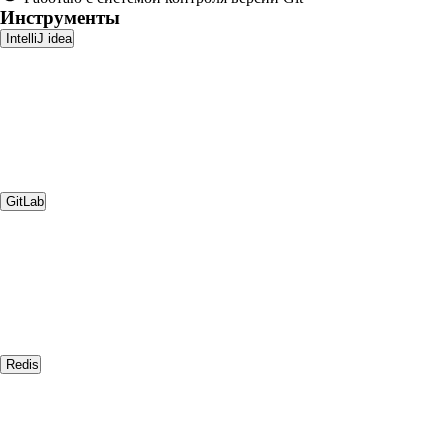
Инструменты
IntelliJ idea
GitLab
Redis