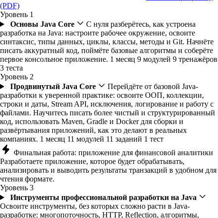
(PDF)
Уровень 1
Основы Java Core
С нуля разберётесь, как устроена
разработка на Java: настроите рабочее окружение, освоите
синтаксис, типы данных, циклы, классы, методы и Git. Начнёте
писать аккуратный код, поймёте базовые алгоритмы и соберёте
первое консольное приложение.
1 месяц
9 модулей
9 тренажёров
3 теста
Уровень 2
Продвинутый Java Core
Перейдёте от базовой Java-
разработки к уверенной практике: освоите ООП, коллекции,
строки и даты, Stream API, исключения, логирование и работу с
файлами. Научитесь писать более чистый и структурированный
код, использовать Maven, Gradle и Docker для сборки и
развёртывания приложений, как это делают в реальных
компаниях.
1 месяц
11 модулей
11 заданий
1 тест
Финальная работа: приложение для финансовой аналитики
Разработаете приложение, которое будет обрабатывать,
анализировать и выводить результаты транзакций в удобном для
чтения формате.
Уровень 3
Инструменты профессиональной разработки на Java
Освоите инструменты, без которых сложно расти в Java-
разработке: многопоточность, HTTP, Reflection, алгоритмы,