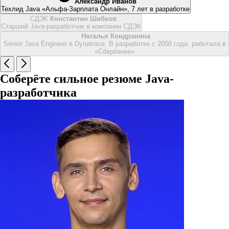
Александр Иванов
Техлид Java «Альфа-Зарплата Онлайн», 7 лет в разработке
СДЭК
Константин Шибков
Старший Java-разработчик в компании СДЭК
Наталья Кондранина
Senior Java Engineer в Dynatrace. В разработке с 2008 года, работала в
«Сбербанке»
Соберёте сильное резюме Java-
разработчика