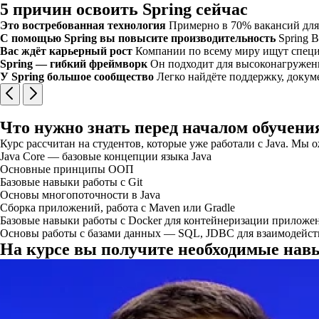
5 причин освоить Spring сейчас
Это востребованная технология
Примерно в 70% вакансий для 
С помощью Spring вы повысите производительность
Spring 
Вас ждёт карьерный рост
Компании по всему миру ищут специ
Spring — гибкий фреймворк
Он подходит для высоконагружен
У Spring большое сообщество
Легко найдёте поддержку, доку
Что нужно знать перед началом обучени
Курс рассчитан на студентов, которые уже работали с Java. Мы
Java Core — базовые концепции языка Java
Основные принципы ООП
Базовые навыки работы с Git
Основы многопоточности в Java
Cборка приложений, работа с Maven или Gradle
Базовые навыки работы с Docker для контейнеризации приложе
Основы работы с базами данных — SQL, JDBC для взаимодейств
На курсе вы получите необходимые навы