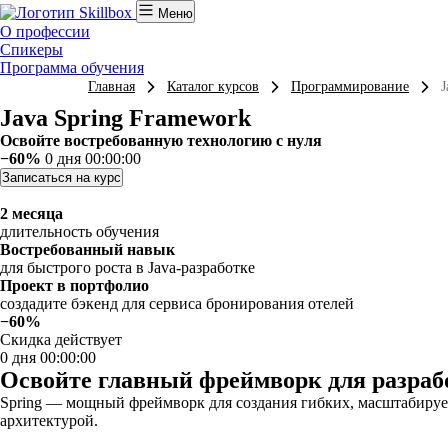
Меню
О профессии
Спикеры
Программа обучения
Главная
Каталог курсов
Программирование
J
Java Spring Framework
Освойте востребованную технологию с нуля
−60%
0 дня 00:00:00
Записаться на курс
2 месяца
длительность обучения
Востребованный навык
для быстрого роста в Java-разработке
Проект в портфолио
создадите бэкенд для сервиса бронирования отелей
−60%
Скидка действует
0 дня 00:00:00
Освойте главный фреймворк для разраб
Spring — мощный фреймворк для создания гибких, масштабируем
архитектурой.