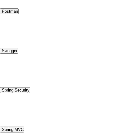
Postman
Swagger
Spring Security
Spring MVC