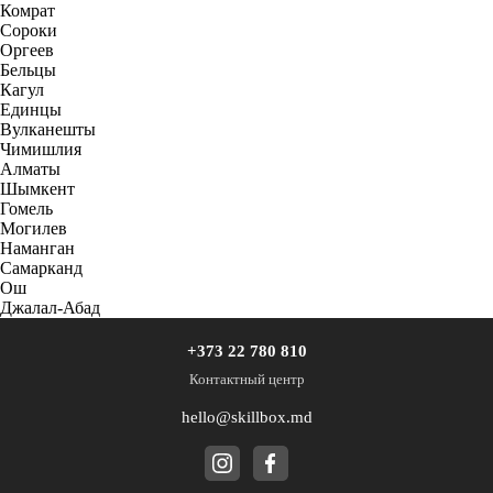
Комрат
Сороки
Оргеев
Бельцы
Кагул
Единцы
Вулканешты
Чимишлия
Алматы
Шымкент
Гомель
Могилев
Наманган
Самарканд
Ош
Джалал-Абад
+373 22 780 810
Контактный центр
hello@skillbox.md