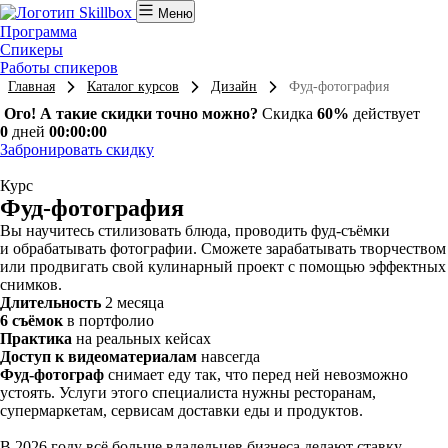
Меню
Программа
Спикеры
Работы спикеров
Главная
Каталог курсов
Дизайн
Фуд-фотография
Ого! А такие скидки точно можно?
Скидка
60%
действует
0
дней
00:00:00
Забронировать скидку
Курс
Фуд-фотография
Вы научитесь стилизовать блюда, проводить фуд-съёмки
и обрабатывать фотографии. Сможете зарабатывать творчеством
или продвигать свой кулинарный проект с помощью эффектных
снимков.
Длительность
2 месяца
6 съёмок
в портфолио
Практика
на реальных кейсах
Доступ к видеоматериалам
навсегда
Фуд-фотограф
снимает еду так, что перед ней невозможно
устоять. Услуги этого специалиста нужны ресторанам,
супермаркетам, сервисам доставки еды и продуктов.
В 2026 году всё больше владельцев бизнеса делают ставку