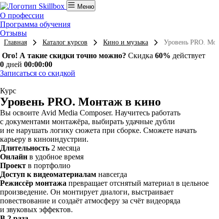
Меню
О профессии
Программа обучения
Отзывы
Главная
Каталог курсов
Кино и музыка
Уровень PRO. Мон
Ого! А такие скидки точно можно?
Скидка
60%
действует
0
дней
00:00:00
Записаться со скидкой
Курс
Уровень PRO. Монтаж в кино
Вы освоите Avid Media Composer. Научитесь работать
с документами монтажёра, выбирать удачные дубли
и не нарушать логику сюжета при сборке. Сможете начать
карьеру в киноиндустрии.
Длительность
2 месяца
Онлайн
в удобное время
Проект
в портфолио
Доступ к видеоматериалам
навсегда
Режиссёр монтажа
превращает отснятый материал в цельное
произведение. Он монтирует диалоги, выстраивает
повествование и создаёт атмосферу за счёт видеоряда
и звуковых эффектов.
В 2 раза