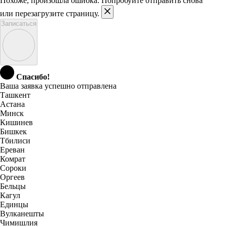
Похоже, произошла ошибка. Попробуйте отправить снова
или перезагрузите страницу.
Записаться
Спасибо!
Ваша заявка успешно отправлена
Ташкент
Астана
Минск
Кишинев
Бишкек
Тбилиси
Ереван
Комрат
Сороки
Оргеев
Бельцы
Кагул
Единцы
Вулканешты
Чимишлия