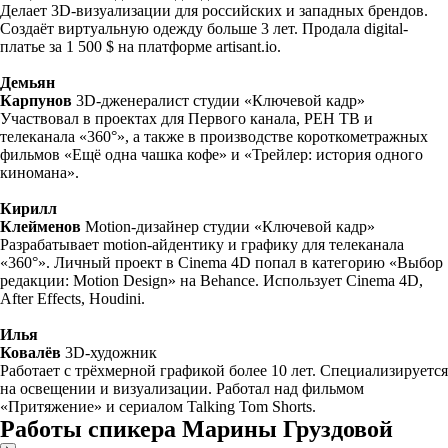
Делает 3D-визуализации для российских и западных брендов.
Создаёт виртуальную одежду больше 3 лет. Продала digital-
платье за 1 500 $ на платформе artisant.io.
Демьян
Карпунов
3D-дженералист студии «Ключевой кадр»
Участвовал в проектах для Первого канала, РЕН ТВ и
телеканала «360°», а также в производстве короткометражных
фильмов «Ещё одна чашка кофе» и «Трейлер: история одного
киномана».
Кирилл
Клейменов
Motion-дизайнер студии «Ключевой кадр»
Разрабатывает motion-айдентику и графику для телеканала
«360°». Личный проект в Cinema 4D попал в категорию «Выбор
редакции: Motion Design» на Behance. Использует Cinema 4D,
After Effects, Houdini.
Илья
Ковалёв
3D-художник
Работает с трёхмерной графикой более 10 лет. Специализируется
на освещении и визуализации. Работал над фильмом
«Притяжение» и сериалом Talking Tom Shorts.
Работы спикера Марины Груздовой