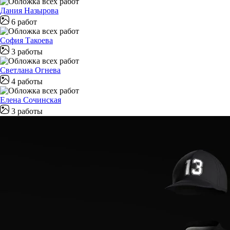
Дания Назырова
6 работ
София Такоева
3 работы
Светлана Огнева
4 работы
Елена Сочинская
3 работы