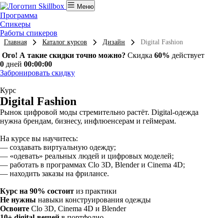
Меню
Программа
Спикеры
Работы спикеров
Главная
Каталог курсов
Дизайн
Digital Fashion
Ого! А такие скидки точно можно?
Скидка
60%
действует
0
дней
00:00:00
Забронировать скидку
Курс
Digital Fashion
Рынок цифровой моды стремительно растёт. Digital-одежда
нужна брендам, бизнесу, инфлюенсерам и геймерам.
На курсе вы научитесь:
— создавать виртуальную одежду;
— «одевать» реальных людей и цифровых моделей;
— работать в программах Clo 3D, Blender и Cinema 4D;
— находить заказы на фрилансе.
Курс на 90% состоит
из практики
Не нужны
навыки конструирования одежды
Освоите
Clo 3D, Cinema 4D и Blender
10+ digital-вещей
в портфолио