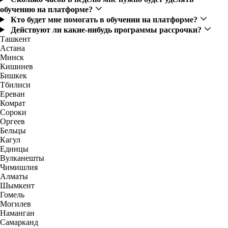
обучению на платформе?
Кто будет мне помогать в обучении на платформе?
Действуют ли какие-нибудь программы рассрочки?
Ташкент
Астана
Минск
Кишинев
Бишкек
Тбилиси
Ереван
Комрат
Сороки
Оргеев
Бельцы
Кагул
Единцы
Вулканешты
Чимишлия
Алматы
Шымкент
Гомель
Могилев
Наманган
Самарканд