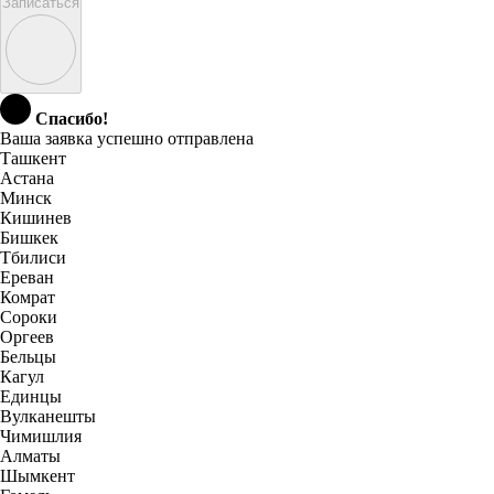
Записаться
Спасибо!
Ваша заявка успешно отправлена
Ташкент
Астана
Минск
Кишинев
Бишкек
Тбилиси
Ереван
Комрат
Сороки
Оргеев
Бельцы
Кагул
Единцы
Вулканешты
Чимишлия
Алматы
Шымкент