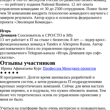
— по рейтингу издания National Business. 12 лет опыта
управления командами от 30 до 2500 сотрудников. Помог более
чем 50 компаниям внедрить технологию командного коучинга с
замером результата. Автор курса и основатель федерального
проекта «Эволюция Команды».
Игорь
Демишев
Сооснователь и CPO/CTO в Jiffy
13 лет работает в IT на стыке с бизнесом. 8 лет — лидер кросс-
функциональных команд в Yandex и Aliexpress Russia. Автор
англоязычного блога по управлению продуктом и
русскоязычного Telegram-канала «Игорь Демишев про софт-
скиллы».
Отзывы участников
Ирина Афанасьева
Курс
Профессия Менеджер проектов
Я программист. Долгое время занималась разработкой и
внедрением систем, а затем руководила IT-подразделениями
крупных энергетических компаний. Сейчас для меня настало
время перемен, и я подумала, что нужно обновить знания. Тем
более что теоретических основ по управлению проектами у
меня не было.
Учиться на платформе было очень интересно и познавательно,