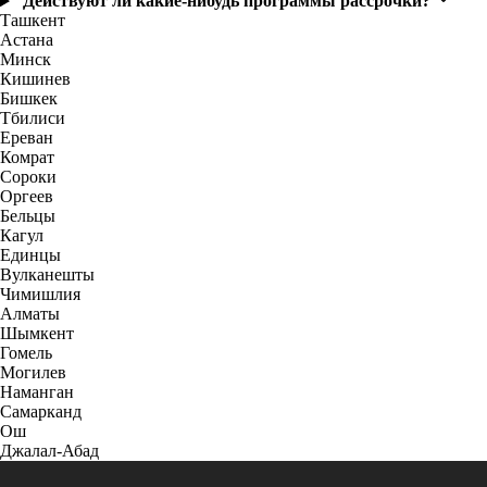
Действуют ли какие-нибудь программы рассрочки?
Ташкент
Астана
Минск
Кишинев
Бишкек
Тбилиси
Ереван
Комрат
Сороки
Оргеев
Бельцы
Кагул
Единцы
Вулканешты
Чимишлия
Алматы
Шымкент
Гомель
Могилев
Наманган
Самарканд
Ош
Джалал-Абад