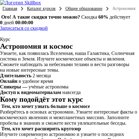
Главная
Каталог курсов
Общее образование
Астрономия и
Ого! А такие скидки точно можно?
Скидка
60%
действует
0
дней
00:00:00
Записаться со скидкой
Курс
Астрономия и космос
Узнаете, как появилась Вселенная, наша Галактика, Солнечная
система и Земля. Изучите космические объекты и явления.
Сможете наблюдать за небесными телами и вести разговоры
на новые интересные темы.
Длительность
2 месяца
Онлайн
в удобное время
Спикеры —
учёные астрономы
Доступ к видеоматериалам
навсегда
Кому подойдёт этот курс
Тем, кто хочет узнать больше о космосе
Разберётесь в основах астрономии. Узнаете интересные факты о
космических явлениях и межпланетных миссиях. Заполните
пробелы в знаниях и сможете вести увлекательные беседы.
Тем, кто хочет расширить кругозор
Изучите современную астрономию и узнаете о последних